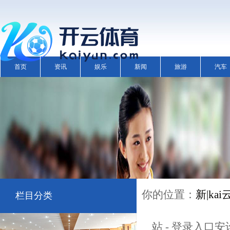
首页
资讯
娱乐
新闻
旅游
汽车
你的位置：
新|k
栏目分类
站 - 登录入口