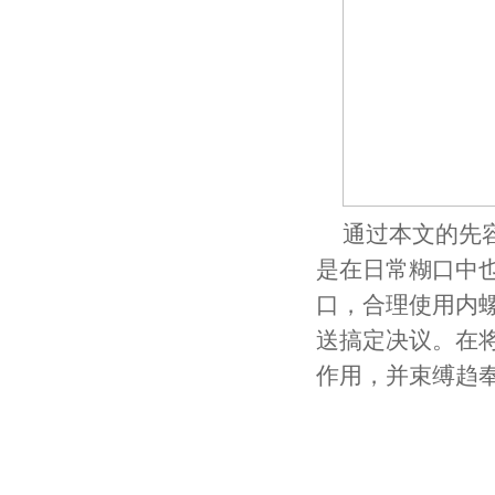
通过本文的先
是在日常糊口中也曾
口，合理使用内螺
送搞定决议。在
作用，并束缚趋