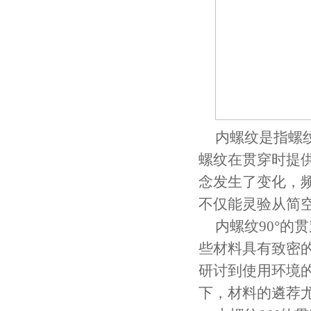
内螺纹是指螺
螺纹在贯穿时提供
念发生了变化，
不仅能灵验从简
内螺纹90°
些材料具有致密的
研讨到使用环境
下，材料的遴荐