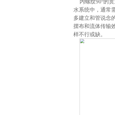
内螺纹90°
水系统中，通常需
多建立和管说念的
摆布和流体传输
样不行或缺。