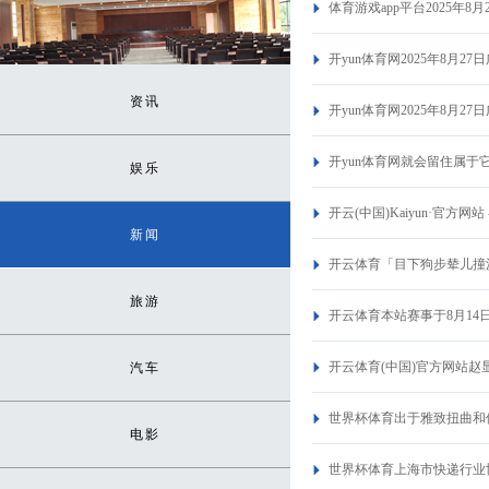
体育游戏app平台2025年
开yun体育网2025年8月
资讯
开yun体育网2025年8月
开yun体育网就会留住属于它
娱乐
开云(中国)Kaiyun·官方
新闻
开云体育「目下狗步辇儿撞沙
旅游
开云体育本站赛事于8月14日
开云体育(中国)官方网站赵
汽车
世界杯体育出于雅致扭曲和偶
电影
世界杯体育上海市快递行业协