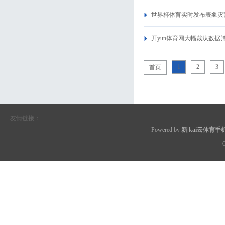
世界杯体育实时发布表象灾害
开yun体育网大幅裁汰数据筛
1
2
3
首页
友情链接：
Powered by
新|kai云体育