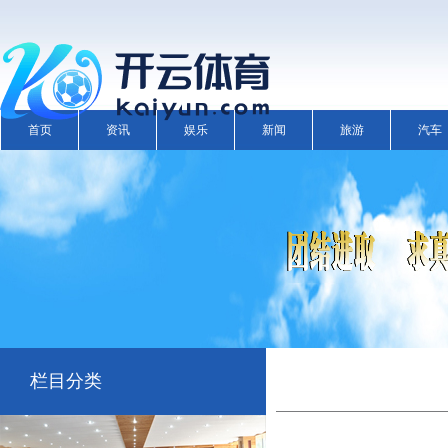
首页
资讯
娱乐
新闻
旅游
汽车
栏目分类