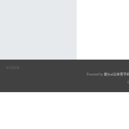
友情链接：
Powered by
新|kai云体育