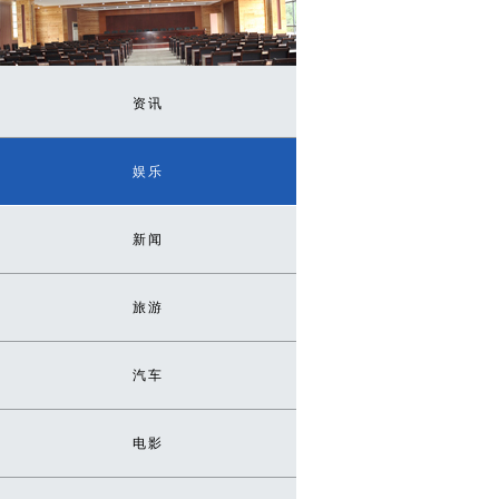
资讯
娱乐
新闻
旅游
汽车
电影