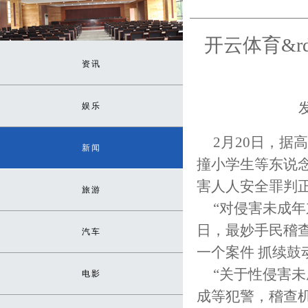
开云体育&rd
资讯
发
娱乐
2月20日，据
新闻
撞小学生等东说
害人人安全罪判
旅游
“对侵害未成年
日，最妙手民稽
汽车
一个案件 抓续鼓
“关于性侵害
电影
成等犯警，稽查机