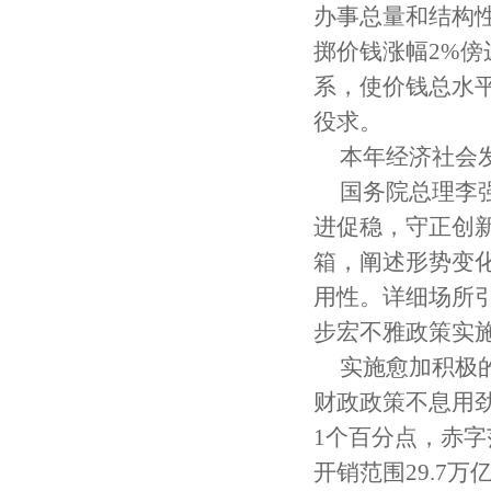
办事总量和结构
掷价钱涨幅2%
系，使价钱总水
役求。
本年经济社会
国务院总理李
进促稳，守正创
箱，阐述形势变
用性。详细场所
步宏不雅政策实
实施愈加积极
财政政策不息用
1个百分点，赤字
开销范围29.7万