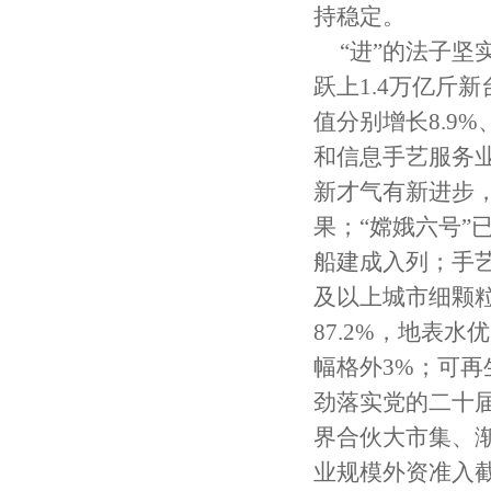
持稳定。
“进”的法子
跃上1.4万亿斤
值分别增长8.9%
和信息手艺服务业
新才气有新进步
果；“嫦娥六号”
船建成入列；手艺
及以上城市细颗粒
87.2%，地表
幅格外3%；可再
劲落实党的二十
界合伙大市集、
业规模外资准入