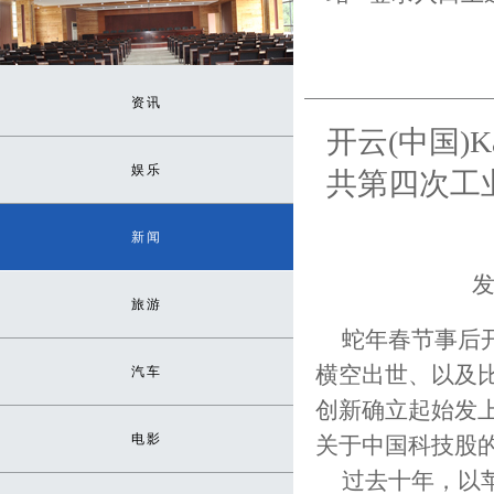
资讯
开云(中国)K
娱乐
共第四次工业
新闻
发
旅游
蛇年春节事后开云
横空出世、以及
汽车
创新确立起始发
电影
关于中国科技股
过去十年，以