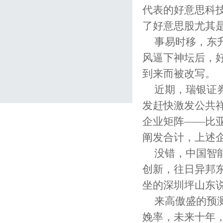
代表的好意思科
了好意思股尤其
事易时移，东升
风逼下神坛后，
到来而被改写。
近期，瑞银证
发赶快激发公共
企业矩阵——比
阐发合计，上述
没错，中国智
创新，往日异邦
坐的深圳坪山东
来高傲盛的预
娩率，未来十年，