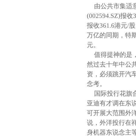
由公共市集适
(002594.SZ)
报收361.6港元
万亿的同期，特
元。
值得提神的是，
然过去十年中公
资，必须跳开汽
念考。
国际投行花旗
亚迪有才调在东
可开展大范围外洋
说，外洋投行在
身机器东说念主