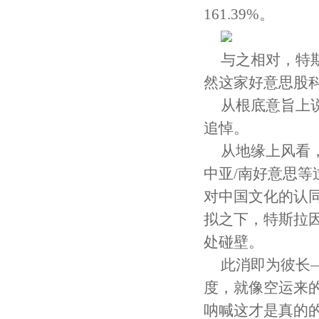
161.39%。
与之相对，特斯拉
然这家好意思股科
从根底意旨上
追悼。
从地缘上风看
中亚/南好意思
对中国文化的认
拟之下，特斯拉
处碰壁。
此消即为彼长
度，就像空运来
呐喊这才是真的