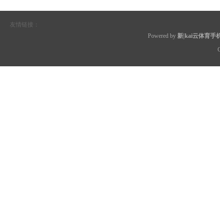
友情链接：
Powered by
新|kai云体育