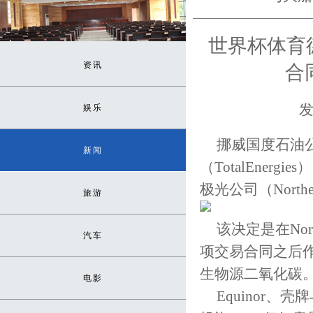
世界杯体育
资讯
合
发
娱乐
挪威国度石油公
新闻
（TotalEne
极光公司（Nort
旅游
该决定是在North
汽车
项交易合同之后作
生物源二氧化碳
电影
Equinor、壳