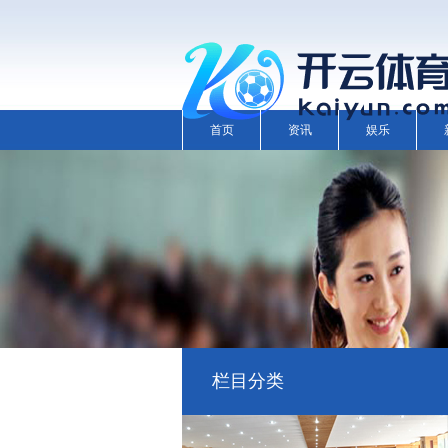
首页
资讯
娱乐
栏目分类