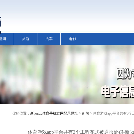
新闻
旅游
汽车
电影
你的位置：
新|kai云体育手机官网登录网址
>
新闻
> 体育游戏app平台共有3
体育游戏app平台共有3个工程花式被通报处罚-新|