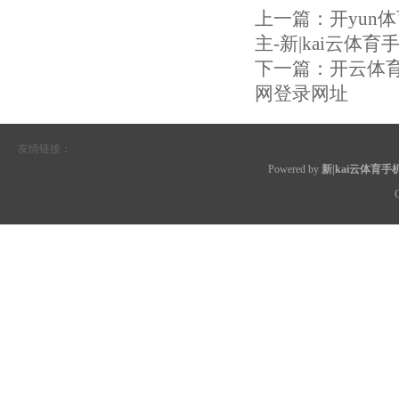
上一篇：
开yun
主-新|kai云体
下一篇：
开云体育
网登录网址
友情链接：
Powered by
新|kai云体育