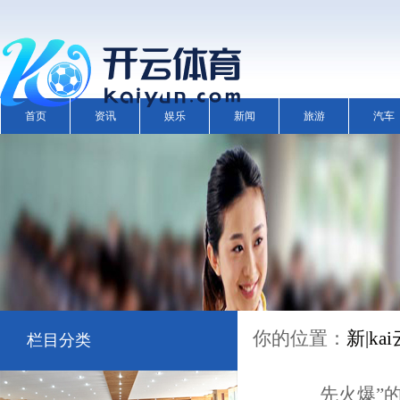
首页
资讯
娱乐
新闻
旅游
汽车
你的位置：
新|k
栏目分类
先火爆”的