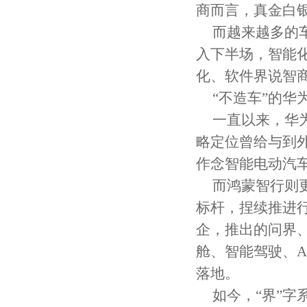
商而言，真金白
而越来越多的
入下半场，智能
化、软件界说智
“不造车”的
一直以来，华
略定位曾给与到
作念智能电动汽车时
而鸿蒙智行则
标杆，捏续推进
企，推出的问界、
舱、智能驾驶、
落地。
如今，“界”