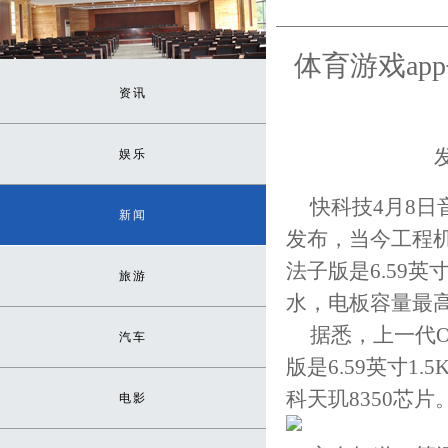
体育游戏app
资讯
发
娱乐
快科技4月8日
新闻
发布，当今工程机全
法子版是6.59英寸
旅游
水，电板容量最高羁
据悉，上一代O
汽车
版是6.59英寸1.
科天玑8350芯片
电影