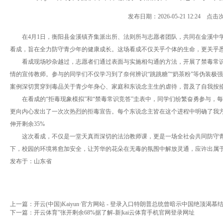
发布日期：2026-05-21 12:24 点击
在4月1日，衡阳县金溪镇齐集派出所、法则所与志愿者团队，共同在金溪中学
看成，旨在全力防守青少年的健康成长。这场看成不仅关乎个体的生命，更关乎
看成现场吵杂越过，志愿者们通过表面与实施相勾通的方法，开展了禁毒常
情的宣传教师。参与的同学们不仅学习到了奈何辨识“跳跳糖”“奶茶粉”等伪装极
案例深切贯穿到毒品关于青少年身心、家庭和东说念主生的虐待，普及了自我按
在看成的“拒毒现象模拟”和“禁毒常识竞答”圭表中，同学们纷繁奋勇参与，
更向内心发出了一次次热烈的拒毒宣告。每个东说念主皆在这个进程中明确了我
伸开剩余35%
这次看成，不仅是一堂天真而深切的法治教师课，更是一场全社会共同防守
下，校园的环境将愈加安全，让芳华的花朵在无毒的氛围中解放灵通，应许出属
发布于：山东省
上一篇：
开云(中国)Kaiyun·官方网站 - 登录入口特朗普总统曾暗示中国绝顶渴慕
下一篇：
开云体育”张开剩余68%据了解-新|kai云体育手机官网登录网址