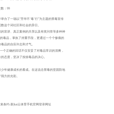
次数：99
举办了一场以“芳华不‘毒’行”为主题的禁毒宣传
悉数这个词社区和社会的异日。
识的宣讲、真正案例的共享以及有奖问答等多种神
强的毒品，掌执了持重手段，更通过一个个惨痛的
捺毒品的自应许志和才气。
每一个正确的回话不仅安妥了对毒品常识的清爽，
方的态度，坚决了按捺毒品的决心。
青少年健康成长的看成。在这说念禁毒的坚固防地
于我方的光彩。
结束条约-新|kai云体育手机官网登录网址