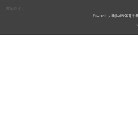
友情链接：
Powered by
新|kai云体育