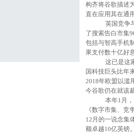
构齐将谷歌描述
直在应用其在通
英国竞争与市
了搜索告白市集
包括与智高手机制
果支付数十亿好意
这已是这家科
国科技巨头比年
2018年欧盟以滥
今谷歌仍在就该
本年1月，英
《数字市集、竞争
12月的一说念
额卓越10亿英镑