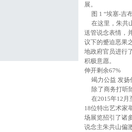
展。
图 1 “埃塞
在这里，朱共
送管说念表情，
议下的蹙迫恶果
地政府官员进行
积极意愿。
伸开剩余67%
竭力公益 发
除了商务打听
在2015年1
18位特出艺术
场展览招引了诸
说念主朱共山偏