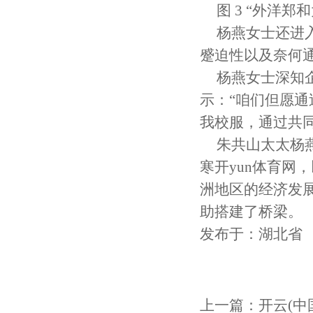
图 3 “外洋
杨燕女士还进
蹙迫性以及奈何
杨燕女士深知
示：“咱们但愿
我校服，通过共
朱共山太太杨
寒开yun体育网
洲地区的经济发
助搭建了桥梁。
发布于：湖北省
上一篇：
开云(中