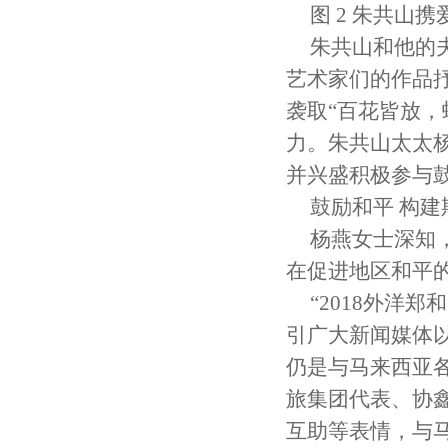
图 2 朱共山
朱共山和他的
艺术家们的作品
袭取“百花皆放
力。朱共山太太
并兴盛积极参与
鼓励和平 构建
杨燕女士深知
在促进地区和平
“2018外洋
引广大新闻媒体
仍是与马来西亚
旅集团代表、协
互助等表情，与