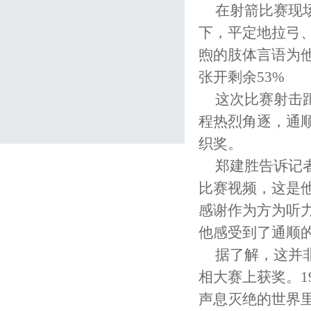
在射箭比赛现
下，平定地拉弓
煦的肢体言语为
张开剩余53%
这次比赛射击
程热烈角逐，通
织奖。
郑建胜告诉记
比赛视频，这是
感谢作为方为听
他感受到了通顺
据了解，这并
相大赛上获奖。1
声息灭绝的世界里