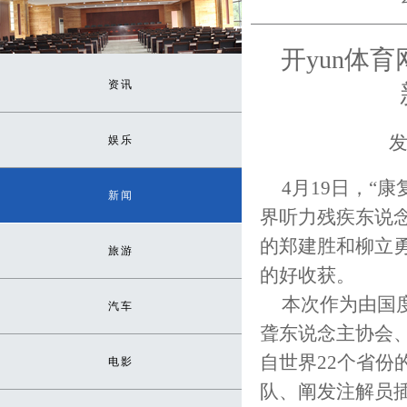
开yun体
资讯
发
娱乐
4月19日，“
新闻
界听力残疾东说
的郑建胜和柳立
旅游
的好收获。
本次作为由国
汽车
聋东说念主协会
自世界22个省份
电影
队、阐发注解员