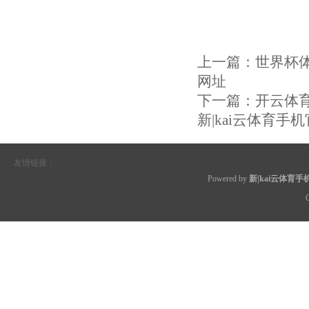
上一篇：
世界杯体
网址
下一篇：
开云体
新|kai云体育手
友情链接：
Powered by
新|kai云体育