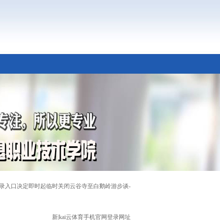
站 - 登录入口决定即时起临时关闭云谷寺至白鹅岭游步谈-
新|kai云体育手机官网登录网址