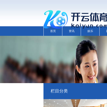
首页
资讯
娱乐
栏目分类