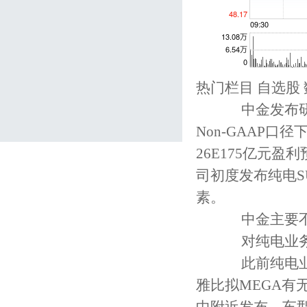
热门栏目 自选股 
中金发布研报称
Non-GAAP口
26E175亿元盈利
司初度发布纯电S
素。
中金主要不
对纯电业务
此前纯电业务
雅比拟MEGA有