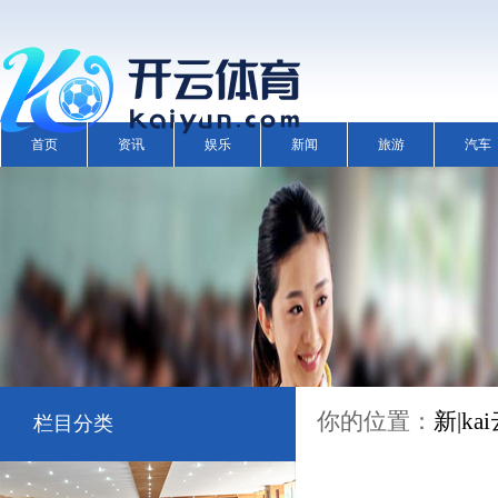
首页
资讯
娱乐
新闻
旅游
汽车
你的位置：
新|k
栏目分类